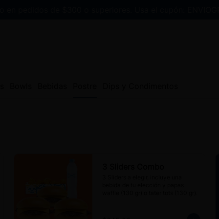
ío en pedidos de $300 o superiores. Usa el cupón: ENVIOG
s
Bowls
Bebidas
Postre
Dips y Condimentos
3 Sliders Combo
3 Sliders a elegir, incluye una 
bebida de tu elección y papas 
waffle (130 gr) o tater tots (130 gr).