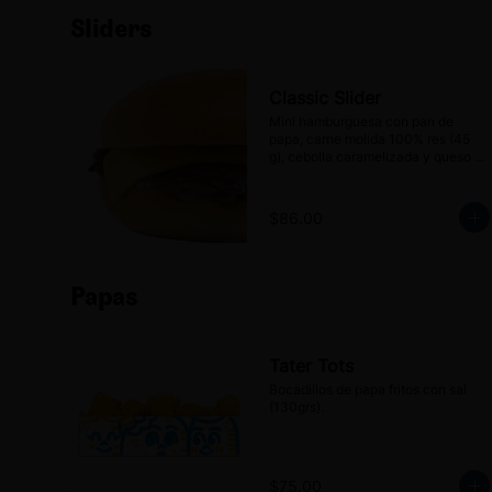
Sliders
Classic Slider
Mini hamburguesa con pan de 
papa, carne molida 100% res (45 
g), cebolla caramelizada y queso 
americano.
$86.00
Papas
Tater Tots
Bocadillos de papa fritos con sal 
(130grs).
$75.00