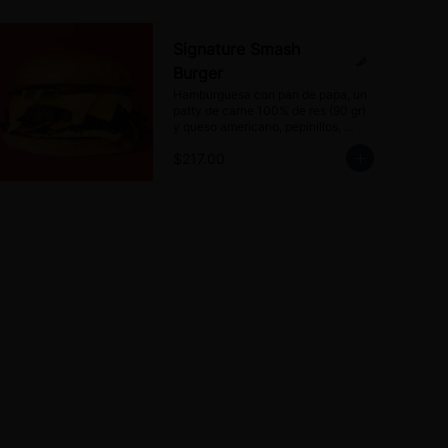
Signature Smash
Burger
Hamburguesa con pan de papa, un 
patty de carne 100% de res (90 gr) 
y queso americano, pepinillos, 
jalapeños encurtidos y aderezo Mr. 
$217.00
Blanco's.