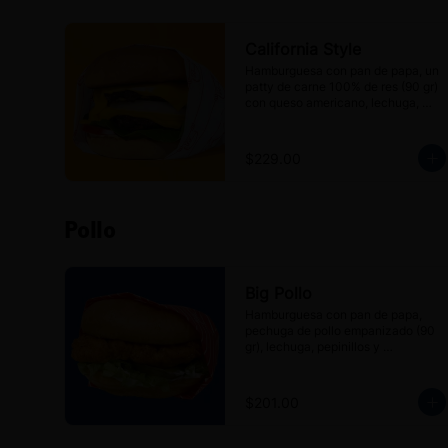
California Style
Hamburguesa con pan de papa, un 
patty de carne 100% de res (90 gr) 
con queso americano, lechuga, 
jitomate, cebolla, pepinillos y 
Aderezo Mr. Blanco's.
$229.00
Pollo
Big Pollo
Hamburguesa con pan de papa, 
pechuga de pollo empanizado (90 
gr), lechuga, pepinillos y 
mayonesa.
$201.00