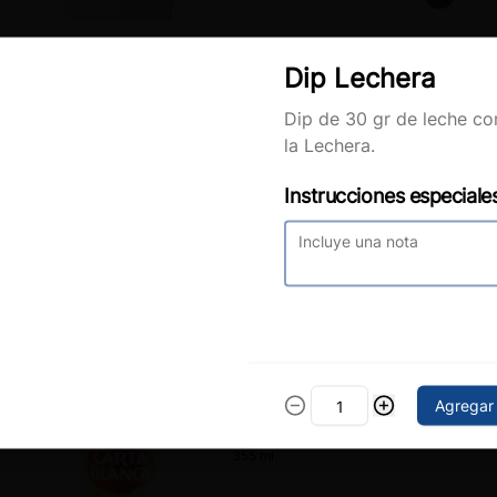
Dip Lechera
Dip de 30 gr de leche c
Clo
Buffalo Boneless Bowl
la Lechera.
Tater tots (140gr) con Pollitos (4pz) 
bañados en salsa Buffalo, queso 
Instrucciones especiale
cheddar, apio y cebollín, finalizado 
con aderezo de Queso azul.
$260.00
Hola, slider-amix
Obtén envío gratuito en compras mayores a $300.
Ahora no
¡Quiero Envío Gratis! 🛵
Agregar
Carta Blanca
Lata cerveza clara Carta Blanca de 
355 ml.