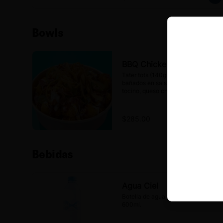
Bowls
BBQ Chicken Bowl
Tater tots (140gr) con Pollitos (4pz) 
bañados en salsa BBQ ahumada, 
tocino, queso cheddar derretido, 
cebolla frita y jalapeños en 
escabeche, finalizado con aderezo 
Ranch.
$285.00
Bebidas
Agua Ciel
Botella de agua natural Ciel de 
600ml.