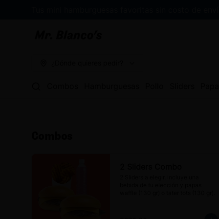
Tus mini hamburguesas favoritas sin costo de env
¿Dónde quieres pedir?
Combos
Hamburguesas
Pollo
Sliders
Papa
Combos
2 Sliders Combo
2 Sliders a elegir, incluye una 
bebida de tu elección y papas 
waffle (130 gr) o tater tots (130 gr).