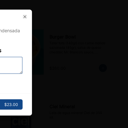
Close
ondensada
se
Burger Bowl
Tater tots (140gr) con carne molida 
sazonada (45gr), salsa de queso 
s
cheddar, Mr. Blanco’s sauce, 
cebolla, pepinillos, jalapeños en 
escabeche y un toque de ketchup.
$260.00
$23.00
Ciel Mineral
Lata de agua mineral Ciel de 355 
ml.