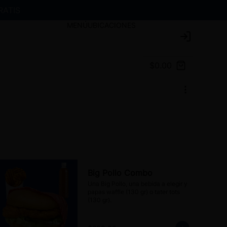
RATIS
MENÚ
UBICACIONES
Login
$0.00
Big Pollo Combo
Una Big Pollo, una bebida a elegir y 
papas waffle (130 gr) o tater tots 
(130 gr).