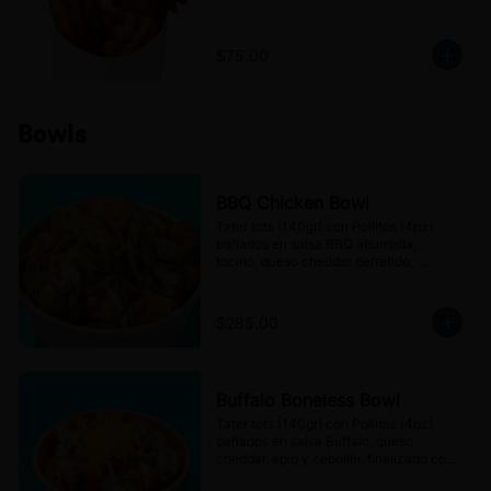
$75.00
Bowls
BBQ Chicken Bowl
Tater tots (140gr) con Pollitos (4pz) 
bañados en salsa BBQ ahumada, 
tocino, queso cheddar derretido, 
cebolla frita y jalapeños en escabeche, 
finalizado con aderezo Ranch.
$285.00
Buffalo Boneless Bowl
Tater tots (140gr) con Pollitos (4pz) 
bañados en salsa Buffalo, queso 
cheddar, apio y cebollín, finalizado con 
aderezo de Queso azul.