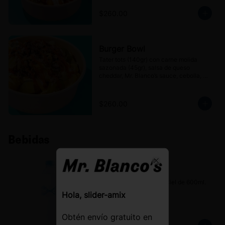
$260.00
Burger Bowl
Tater tots (140gr) con carne molida 
sazonada (45gr), salsa de queso 
cheddar, Mr. Blanco’s sauce, cebolla, 
pepinillos, jalapeños en escabeche y un 
toque de ketchup.
$260.00
Bebidas
Close
Agua Ciel
Botella de agua natural Ciel de 600ml.
Hola, slider-amix
Obtén envío gratuito en