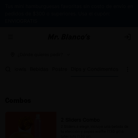
Tus mini hamburguesas favoritas sin costo de envío en
pedidos de $300 o superiores. Usa el cupón:
ENVIOGRATIS
Abrir menu de navegación
Logi
¿Dónde quieres pedir?
apas
Bowls
Bebidas
Postre
Dips y Condimentos
Combos
2 Sliders Combo
2 Sliders a elegir, incluye una bebida de 
tu elección y papas waffle (130 gr) o 
tater tots (130 gr).