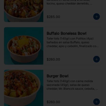
tocino, queso cheddar derretido, 
cebolla frita y jalapeños en escabeche, 
finalizado con aderezo Ranch.
$285.00
Buffalo Boneless Bowl
Tater tots (140gr) con Pollitos (4pz) 
bañados en salsa Buffalo, queso 
cheddar, apio y cebollín, finalizado con 
aderezo de Queso azul.
$260.00
Burger Bowl
Tater tots (140gr) con carne molida 
sazonada (45gr), salsa de queso 
cheddar, Mr. Blanco’s sauce, cebolla, 
pepinillos, jalapeños en escabeche y un 
toque de ketchup.
$260.00