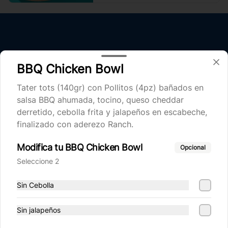
BBQ Chicken Bowl
Tater tots (140gr) con Pollitos (4pz) bañados en
salsa BBQ ahumada, tocino, queso cheddar
derretido, cebolla frita y jalapeños en escabeche,
Conócenos
finalizado con aderezo Ranch.
UBICACIONES
Modifica tu BBQ Chicken Bowl
Opcional
Términos y condiciones
Seleccione 2
Política de privacidad
Sin Cebolla
Redes sociales
Sin jalapeños
Instagram