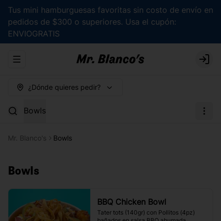
Tus mini hamburguesas favoritas sin costo de envío en
pedidos de $300 o superiores. Usa el cupón:
ENVIOGRATIS
Abrir menu de navegación
Logi
¿Dónde quieres pedir?
Bowls
Mr. Blanco's
Bowls
Bowls
BBQ Chicken Bowl
Tater tots (140gr) con Pollitos (4pz) 
bañados en salsa BBQ ahumada, 