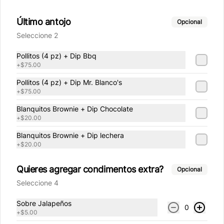
Mostaza
Último antojo
Opcional
Sachet de mostaza americana Heinz (5 
Seleccione 2
g).
Pollitos (4 pz) + Dip Bbq
+
$75.00
$5.00
Pollitos (4 pz) + Dip Mr. Blanco's
+
$75.00
Blanquitos Brownie + Dip Chocolate
+
$20.00
Blanquitos Brownie + Dip lechera
+
$20.00
Quieres agregar condimentos extra?
Opcional
Seleccione 4
Conócenos
Sobre Jalapeños
0
+
$5.00