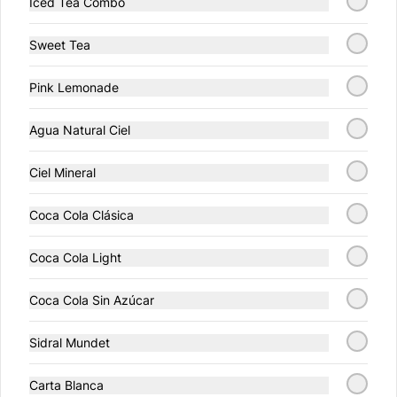
Iced Tea Combo
Sweet Tea
$5.00
Pink Lemonade
Jalapeños
Agua Natural Ciel
Sachet de jalapeños picados (8 g).
Ciel Mineral
$5.00
Coca Cola Clásica
Coca Cola Light
Mayonesa
Sachet de mayonesa Heinz (8 g).
Coca Cola Sin Azúcar
Sidral Mundet
$5.00
Carta Blanca