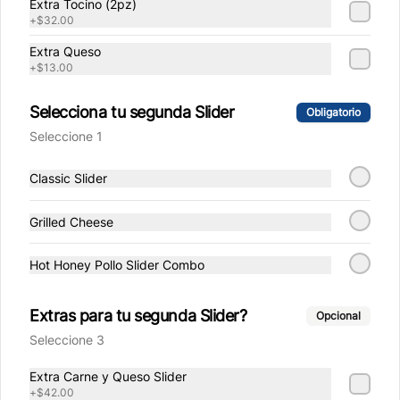
Extra Tocino (2pz)
+
$32.00
$23.00
Extra Queso
+
$13.00
Dip Chocolate
Selecciona tu segunda Slider
Obligatorio
Dip de 30 gr de Chocolate liquido 
Seleccione 1
Hershey's.
Classic Slider
$23.00
Grilled Cheese
Hot Honey Pollo Slider Combo
Dip Honey Mustard
Dip de 25 gr de aderezo dulce de 
mostaza y miel.
Extras para tu segunda Slider?
Opcional
Seleccione 3
$23.00
Extra Carne y Queso Slider
+
$42.00