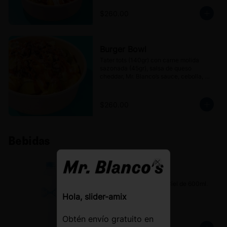
$260.00
Burger Bowl
Tater tots (140gr) con carne molida 
sazonada (45gr), salsa de queso 
cheddar, Mr. Blanco’s sauce, cebolla, 
pepinillos, jalapeños en escabeche y un 
toque de ketchup.
$260.00
Bebidas
Close
Agua Ciel
Botella de agua natural Ciel de 600ml.
Hola, slider-amix
Obtén envío gratuito en