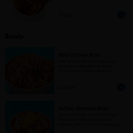
$75.00
Bowls
BBQ Chicken Bowl
Tater tots (140gr) con Pollitos (4pz) 
bañados en salsa BBQ ahumada, 
tocino, queso cheddar derretido, 
cebolla frita y jalapeños en escabeche, 
finalizado con aderezo Ranch.
$285.00
Buffalo Boneless Bowl
Tater tots (140gr) con Pollitos (4pz) 
bañados en salsa Buffalo, queso 
cheddar, apio y cebollín, finalizado con 
aderezo de Queso azul.