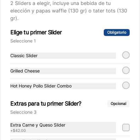
2 Sliders a elegir, incluye una bebida de tu
$52.00
elección y papas waffle (130 gr) o tater tots (130
gr).
Postre
Elige tu primer Slider
Obligatorio
Seleccione 1
Blanquitos Brownie
Bolitas de Brownie fritas (95 g) 
Classic Slider
espolvoreadas con azúcar glass. Dip a 
elegir: lechera o chocolate líquido.
Grilled Cheese
$51.00
Hot Honey Pollo Slider Combo
Dips y Condimentos
Extras para tu primer Slider?
Opcional
Seleccione 3
Dip BBQ
Extra Carne y Queso Slider
Dip de 25 gr de aderezo BBQ ahumado.
+
$42.00