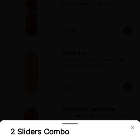
Botella de sidral mundet de 355 ml.
$65.00
Sweet Tea
Bebida de té negro infusionado con 
limón y azúcar de 500 ml.
$52.00
Strawberry Lemonade
Bebida dulce de fresa natural y limón 
de 500 ml.
2 Sliders Combo