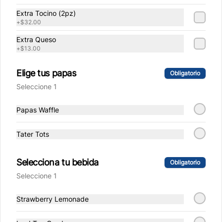
Extra Tocino (2pz)
Dip Lechera
+
$32.00
Dip de 30 gr de leche condensada la 
Lechera.
Extra Queso
+
$13.00
$23.00
Elige tus papas
Obligatorio
Seleccione 1
Dip Mr Blanco's sauce
Papas Waffle
Dip de 30 gr de Aderezo base 
mayonesa, mostaza y ketchup con un 
toque de chipotle.
Tater Tots
$23.00
Selecciona tu bebida
Obligatorio
Seleccione 1
Catsup
Strawberry Lemonade
Sachet de salsa catsup Heinz (9 g).