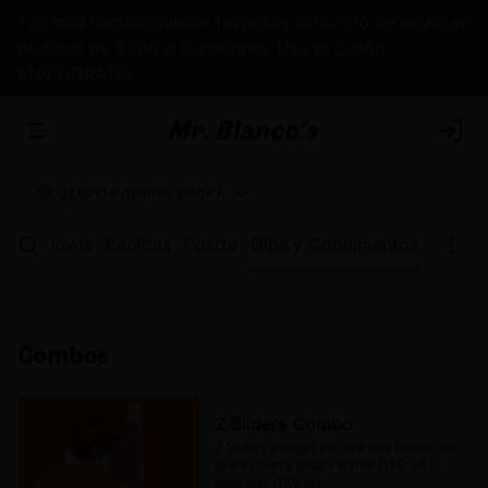
Tus mini hamburguesas favoritas sin costo de envío en
pedidos de $300 o superiores. Usa el cupón:
ENVIOGRATIS
Abrir menu de navegación
Logi
¿Dónde quieres pedir?
apas
Bowls
Bebidas
Postre
Dips y Condimentos
Combos
2 Sliders Combo
2 Sliders a elegir, incluye una bebida de 
tu elección y papas waffle (130 gr) o 
tater tots (130 gr).