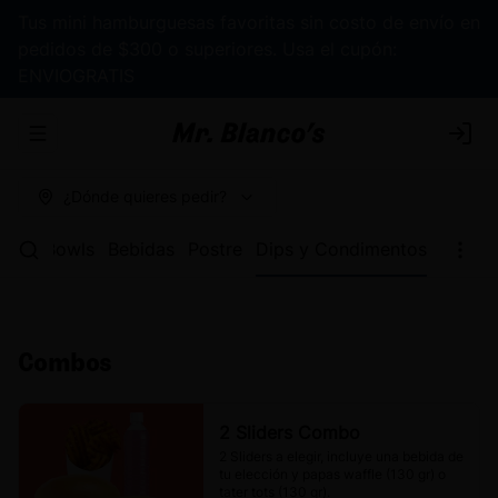
Tus mini hamburguesas favoritas sin costo de envío en
pedidos de $300 o superiores. Usa el cupón:
ENVIOGRATIS
Abrir menu de navegación
Logi
¿Dónde quieres pedir?
apas
Bowls
Bebidas
Postre
Dips y Condimentos
Combos
2 Sliders Combo
2 Sliders a elegir, incluye una bebida de 
tu elección y papas waffle (130 gr) o 
tater tots (130 gr).