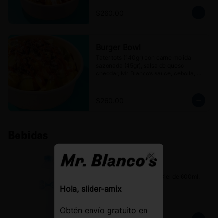
$260.00
Burger Bowl
Tater tots (140gr) con carne molida 
sazonada (45gr), salsa de queso 
cheddar, Mr. Blanco’s sauce, cebolla, 
pepinillos, jalapeños en escabeche y un 
toque de ketchup.
$260.00
Bebidas
Close
Agua Ciel
Botella de agua natural Ciel de 600ml.
Hola, slider-amix
Obtén envío gratuito en