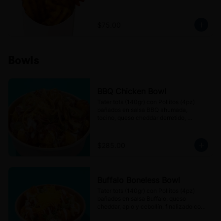
$75.00
Bowls
BBQ Chicken Bowl
Tater tots (140gr) con Pollitos (4pz) 
bañados en salsa BBQ ahumada, 
tocino, queso cheddar derretido, 
cebolla frita y jalapeños en escabeche, 
finalizado con aderezo Ranch.
$285.00
Buffalo Boneless Bowl
Tater tots (140gr) con Pollitos (4pz) 
bañados en salsa Buffalo, queso 
cheddar, apio y cebollín, finalizado con 
aderezo de Queso azul.